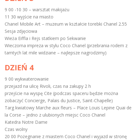
9 00 -10 30 – warsztat makijażu
11 30 wyjście na miasto
Chanel Mobile Art – muzeum w kształcie torebki Chanel 2.55
Sesja zdjęciowa
Wieża Eiffla i Rejs statkiem po Sekwanie
Wieczorna impreza w stylu Coco Chanel (przebrania rodem z
tamtych lat mile widziane – najlepsze nagrodzimy)
DZIEŃ 4
9 00 wykwaterowanie
przejazd na ulicę Rivoli, czas na zakupy 2 h
przejście na wyspę Cite (podczas spaceru będzie można
zobaczyć Concierge, Palais du Justice, Saint-Chapelle)
Targ kwiatowy Marche aux fleurs – Place Louis Lepine Quai de
la Corse – jedno z ulubionych miejsc Coco Chanel
Katedra Notre Dame
Czas wolny
20 00 Pożegnanie z miastem Coco Chanel i wyjazd w stronę