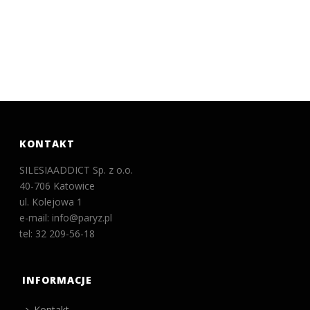
KONTAKT
SILESIAADDICT Sp. z o.o.
40-706 Katowice
ul. Kolejowa 1
e-mail: info@paryz.pl
tel: 32 209-56-18
INFORMACJE
Kontakt