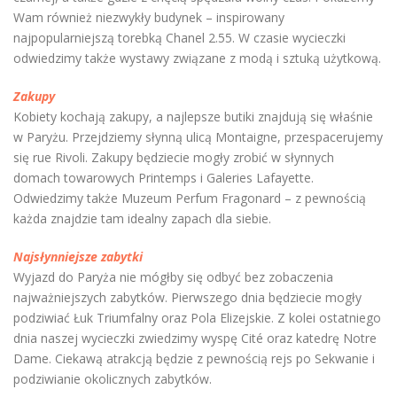
Wam również niezwykły budynek – inspirowany
najpopularniejszą torebką Chanel 2.55. W czasie wycieczki
odwiedzimy także wystawy związane z modą i sztuką użytkową.
Zakupy
Kobiety kochają zakupy, a najlepsze butiki znajdują się właśnie
w Paryżu. Przejdziemy słynną ulicą Montaigne, przespacerujemy
się
rue Rivoli. Zakupy b
ędziecie mogły zrobić w słynnych
domach towarowych Printemps i Galeries Lafayette.
Odwiedzimy także Muzeum Perfum Fragonard – z pewnością
każda znajdzie tam idealny zapach dla siebie.
Najsłynniejsze zabytki
Wyjazd do Paryża nie mógł
by si
ę
odby
ć bez zobaczenia
najważniejszych zabytków. Pierwszego dnia będziecie mogły
podziwiać Łuk Triumfalny oraz Pola Elizejskie. Z kolei ostatniego
dnia naszej wycieczki zwiedzimy wyspę Cité oraz katedrę Notre
Dame. Ciekawą atrakcją będzie z pewnością rejs po Sekwanie i
podziwianie okolicznych zabytków.