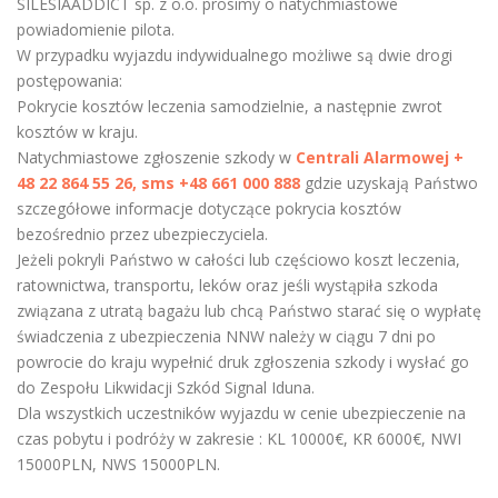
SILESIAADDICT sp. z o.o. prosimy o natychmiastowe
powiadomienie pilota.
W przypadku wyjazdu indywidualnego możliwe są dwie drogi
postępowania:
Pokrycie kosztów leczenia samodzielnie, a następnie zwrot
kosztów w kraju.
Natychmiastowe zgłoszenie szkody w
Centrali Alarmowej +
48 22 864 55 26, sms +48 661 000 888
gdzie uzyskają Państwo
szczegółowe informacje dotyczące pokrycia kosztów
bezośrednio przez ubezpieczyciela.
Jeżeli pokryli Państwo w całości lub częściowo koszt leczenia,
ratownictwa, transportu, leków oraz jeśli wystąpiła szkoda
związana z utratą bagażu lub chcą Państwo starać się o wypłatę
świadczenia z ubezpieczenia NNW należy w ciągu 7 dni po
powrocie do kraju wypełnić druk zgłoszenia szkody i wysłać go
do Zespołu Likwidacji Szkód Signal Iduna.
Dla wszystkich uczestników wyjazdu w cenie ubezpieczenie na
czas pobytu i podróży w zakresie : KL 10000€, KR 6000€, NWI
15000PLN, NWS 15000PLN.