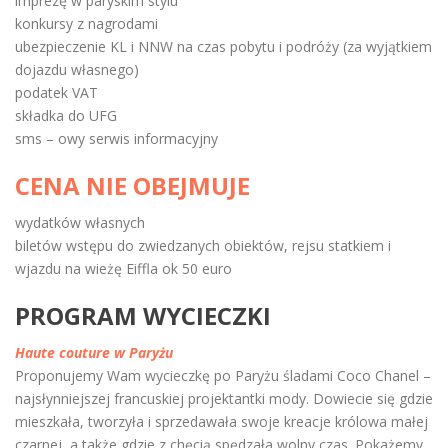
imprezę w paryskim stylu
konkursy z nagrodami
ubezpieczenie KL i NNW na czas pobytu i podróży (za wyjątkiem
dojazdu własnego)
podatek VAT
składka do UFG
sms – owy serwis informacyjny
CENA NIE OBEJMUJE
wydatków własnych
biletów wstępu do zwiedzanych obiektów, rejsu statkiem i
wjazdu na wieżę Eiffla ok 50 euro
PROGRAM WYCIECZKI
Haute couture w Paryżu
Proponujemy Wam wycieczkę
po Pary
żu ś
ladami Coco Chanel
–
najsłynniejszej francuskiej projektantki mody. Dowiecie się gdzie
mieszkała, tworzyła i sprzedawała swoje kreacje królowa małej
czarnej, a także gdzie z chęcią spędzała wolny czas. Pokażemy