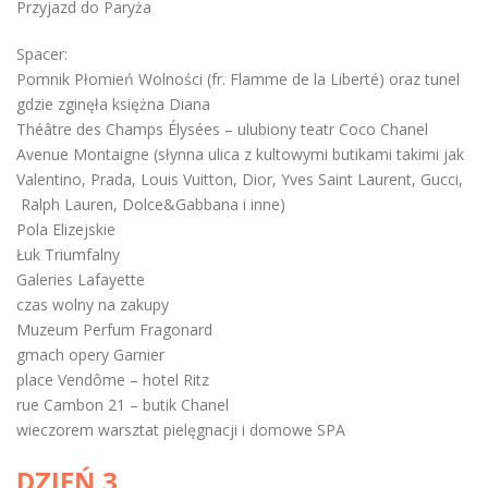
Przyjazd do Paryża
Spacer:
Pomnik Płomień Wolności (fr. Flamme de la Liberté) oraz tunel
gdzie zginęła księżna Diana
Théâtre des Champs Élysées – ulubiony teatr Coco Chanel
Avenue Montaigne (słynna ulica z kultowymi butikami takimi jak
Valentino, Prada, Louis Vuitton, Dior, Yves Saint Laurent, Gucci,
Ralph Lauren, Dolce&Gabbana i inne)
Pola Elizejskie
Łuk Triumfalny
Galeries Lafayette
czas wolny na zakupy
Muzeum Perfum Fragonard
gmach opery Garnier
place Vendôme – hotel Ritz
rue Cambon 21 – butik Chanel
wieczorem warsztat pielęgnacji i domowe SPA
DZIEŃ 3