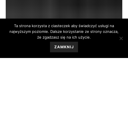
Ta strona korzysta z ciasteczek aby świadczyć usługi na
najwyższym poziomie. Dalsze korzystanie ze strony oznacza,
że zgadzasz się na ich użycie.
ZAMKNIJ
By
Michał Brzozowski
In
Aktualności
,
WYJAZDY
Posted
21/12/2025
RODZINNY
0
WYJAZD DO