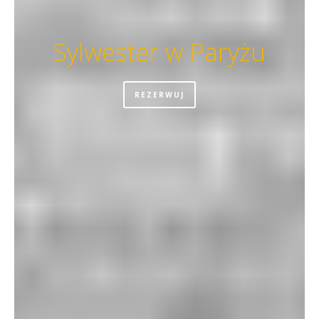
Sylwester w Paryżu
REZERWUJ