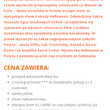
czasie wycieczki proponujemy zwiedzanie Le Manoir de
Paris – domu strachów w formie escape room ze
specjalnym show z okazji Halloween. Odwiedzimy także
muzeum figur woskowych Grévin i przejdziemy się
spacerem po słynnym cmentarzu Père-Lachaise.
Ostatniego dnia zwiedzimy paryskie katakumby. W
planie wycieczki są także najpopularniejsze zabytki
Paryża – wieża Eiffla, Łuk Triumfalny, katedra Notre-
Dame czy bazylika Sacré-Coeur. Wycieczkę Halloween w
Paryżu z pewnością umili rejs statkiem po Sekwanie.
CENA ZAWIERA:
przejazd autokarem klasy lux;
2 noclegi w hotelu *** ze śniadaniem, pokoje 2 i 3
osobowe;
opiekę pilota;
Show Halloween’owy;
ubezpieczenie KL i NNW na czas pobytu i podróży (za