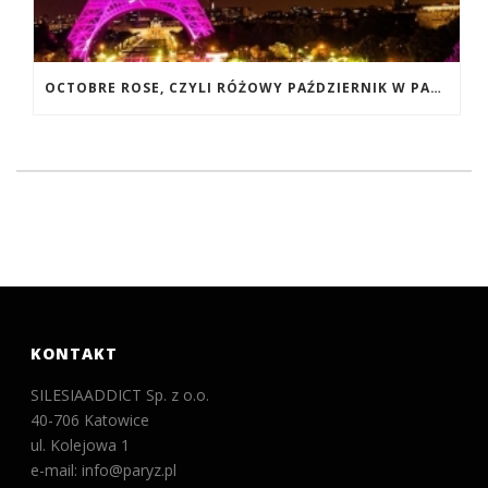
OCTOBRE ROSE, CZYLI RÓŻOWY PAŹDZIERNIK W PARYŻU
KONTAKT
SILESIAADDICT Sp. z o.o.
40-706 Katowice
ul. Kolejowa 1
e-mail: info@paryz.pl