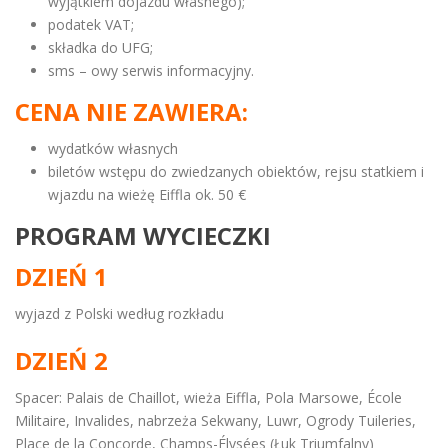
wyjątkiem dojazdu własnego);
podatek VAT;
składka do UFG;
sms – owy serwis informacyjny.
CENA NIE ZAWIERA:
wydatków własnych
biletów wstępu do zwiedzanych obiektów, rejsu statkiem i
wjazdu na wieżę Eiffla ok. 50 €
PROGRAM WYCIECZKI
DZIEŃ 1
wyjazd z Polski według rozkładu
DZIEŃ 2
Spacer: Palais de Chaillot, wieża Eiffla, Pola Marsowe, École
Militaire, Invalides, nabrzeża Sekwany, Luwr, Ogrody Tuileries,
Place de la Concorde, Champs-Élysées (Łuk Triumfalny)