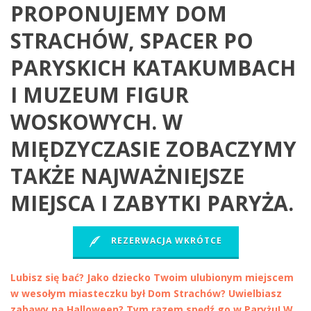
PROPONUJEMY DOM
STRACHÓW, SPACER PO
PARYSKICH KATAKUMBACH
I MUZEUM FIGUR
WOSKOWYCH. W
MIĘDZYCZASIE ZOBACZYMY
TAKŻE NAJWAŻNIEJSZE
MIEJSCA I ZABYTKI PARYŻA.
REZERWACJA WKRÓTCE
Lubisz się bać? Jako dziecko Twoim ulubionym miejscem
w wesołym miasteczku był Dom Strachów? Uwielbiasz
zabawy na Halloween? Tym razem spędź go w Paryżu! W