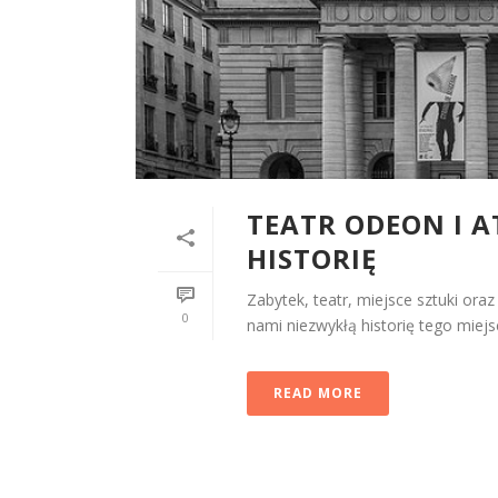
TEATR ODEON I A
HISTORIĘ
Zabytek, teatr, miejsce sztuki o
0
nami niezwykłą historię tego miejsc
READ MORE