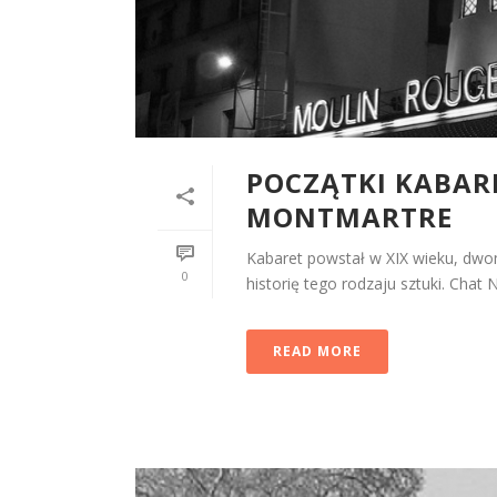
POCZĄTKI KABAR
MONTMARTRE
Kabaret powstał w XIX wieku, dwo
0
historię tego rodzaju sztuki. Chat N
READ MORE