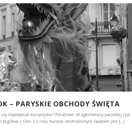
OK – PARYSKIE OBCHODY ŚWIĘTA
się największe europejskie Chinatown. W aglomeracji paryskiej żyje
czególnie z Chin. Co roku hucznie obchodzonym świętem jest [...]