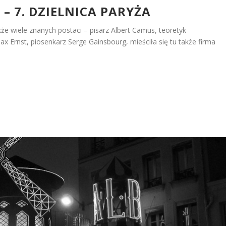
– 7. DZIELNICA PARYŻA
kże wiele znanych postaci – pisarz Albert Camus, teoretyk
 Ernst, piosenkarz Serge Gainsbourg, mieściła się tu także firma