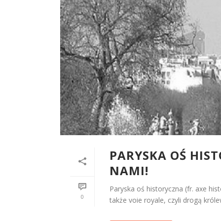
PARYSKA OŚ HIST
NAMI!
Paryska oś historyczna (fr. axe hi
0
także voie royale, czyli drogą króle