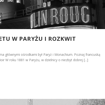
ETU W PARYŻU I ROZKWIT
ma głównymi ośrodkami był Paryż i Monachium. Poznaj francuską
oir W roku 1881 w Paryżu, w dzielnicy o niezbyt dobrej [...]