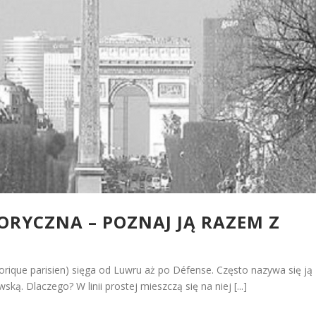
ORYCZNA – POZNAJ JĄ RAZEM Z
storique parisien) sięga od Luwru aż po Défense. Często nazywa się ją
wską. Dlaczego? W linii prostej mieszczą się na niej [...]