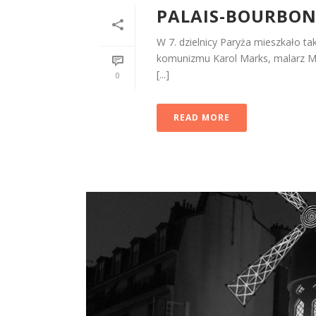
PALAIS-BOURBON 
W 7. dzielnicy Paryża mieszkało ta
komunizmu Karol Marks, malarz Max
[...]
0
READ MORE