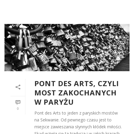
PONT DES ARTS, CZYLI
MOST ZAKOCHANYCH
W PARYŻU
0
Pont des Arts to jeden z paryskich mostów
na Sekwanie. Od pewnego czasu jest to
miejsce zawieszania słynnych kłódek miłości.
Skąd wzięła się ta tradycja i w jakich krajach