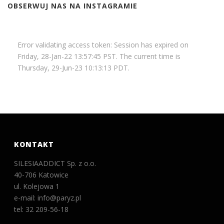
OBSERWUJ NAS NA INSTAGRAMIE
Error validating access token: Session has expired on
Friday, 28-Jan-22 13:57:45 PST. The current time is
Thursday, 29-Jun-23 10:13:13 PDT.
KONTAKT
SILESIAADDICT Sp. z o.o.
40-706 Katowice
ul. Kolejowa 1
e-mail: info@paryz.pl
tel: 32 209-56-18