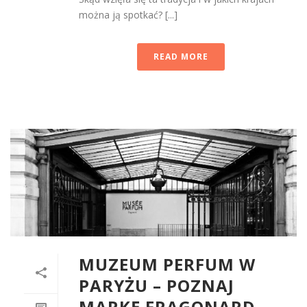
można ją spotkać? [...]
READ MORE
MUZEUM PERFUM W
PARYŻU – POZNAJ
MARKĘ FRAGONARD