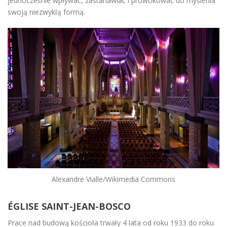
jednocześnie wpływać, zastanawiać i prowokować do myślenia
swoją niezwykłą formą.
Alexandre Vialle/Wikimedia Commons
ÉGLISE SAINT-JEAN-BOSCO
Prace nad budową kościoła trwały 4 lata od roku 1933 do roku