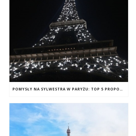
POMYSŁY NA SYLWESTRA W PARYŻU: TOP 5 PROPOZYCJI