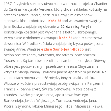
1937. Przybytek sakralny utworzono w ramach projektu Chantier
du Cardinal kardynała Verdiera, który chciał zakładać kościoły na
przedmieściach Paryża, gdzie dużą część mieszkańców
stanowiła klasa robotnicza.
Kościół
pod wezwaniem świętego
Jana Bosko znajduje się obecnie w
20. dzielnicy Paryża
.
Konstrukcja kościoła jest wykonana z betonu zbrojonego.
Przepięknie ozdobiony z zewnątrz
kościół
zdobi 53-metrowa
dzwonnica. W środku kościoła znajduje się krypta poświęcona
świętej Annie. Wnętrze
église Saint-Jean-Bosco
jest
ozdobione rzeźbami, witrażami, mozaikami oraz pracami
ślusarskimi. Są tam również ołtarze i ambona z onyksu. Główny
ołtarz jest podświetlany – przedstawia Jezusa Chrystusa na
krzyżu z Maryją Panną i świętym Janem Apostołem po boku. Na
zdobieniach można znaleźć między innymi znaki zodiaku.
Witraże w kościele przedstawiają osoby związane z Paryżem i
Francją – Joannę D’Arc, Świętą Genowefę, Matkę boską z
Lourdes i Najświętszego Serca, apostołów świętego
Bartłomieja, Jakuba Większego, Tomasza, Andrzeja, Jana,
Piotra, Szymona, Jakuba Mniejszego, Filipa, Mateusza, Pawła,