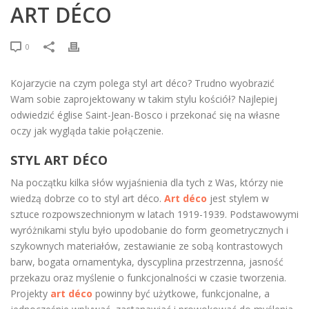
ART DÉCO
0
Kojarzycie na czym polega styl art déco? Trudno wyobrazić
Wam sobie zaprojektowany w takim stylu kościół? Najlepiej
odwiedzić église Saint-Jean-Bosco i przekonać się na własne
oczy jak wygląda takie połączenie.
STYL ART DÉCO
Na początku kilka słów wyjaśnienia dla tych z Was, którzy nie
wiedzą dobrze co to styl art déco.
Art déco
jest stylem w
sztuce rozpowszechnionym w latach 1919-1939. Podstawowymi
wyróżnikami stylu było upodobanie do form geometrycznych i
szykownych materiałów, zestawianie ze sobą kontrastowych
barw, bogata ornamentyka, dyscyplina przestrzenna, jasność
przekazu oraz myślenie o funkcjonalności w czasie tworzenia.
Projekty
art déco
powinny być użytkowe, funkcjonalne, a