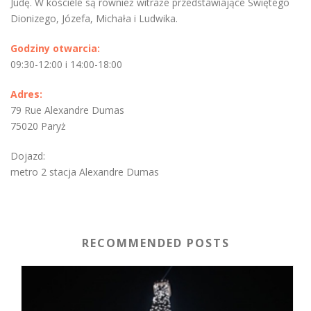
Judę. W kościele są również witraże przedstawiające Świętego
Dionizego, Józefa, Michała i Ludwika.
Godziny otwarcia:
09:30-12:00 i 14:00-18:00
Adres:
79 Rue Alexandre Dumas
75020 Paryż
Dojazd:
metro 2 stacja Alexandre Dumas
RECOMMENDED POSTS