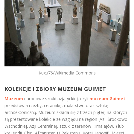
Kuxu76/Wikimedia Commons
KOLEKCJE I ZBIORY MUZEUM GUIMET
Muzeum
narodowe sztuki azjatyckiej, czyli
muzeum Guimet
przedstawia rzeźby, ceramikę, malarstwo oraz sztukę
architektoniczną. Muzeum składa się z trzech pięter, na których
są prezentowane kolekcje ze względu na region (Azji Środkowo-
Wschodniej, Azji Centralnej, sztuki z terenów Himalajów, ) lub
kraj (Indii, Chin, Afganistanu i Pakistanu, Korei, Japonii). Mieści