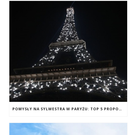
POMYSŁY NA SYLWESTRA W PARYŻU: TOP 5 PROPOZYCJI