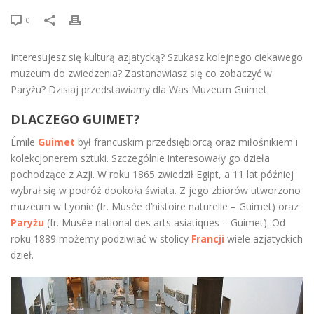
0
Interesujesz się kulturą azjatycką? Szukasz kolejnego ciekawego
muzeum do zwiedzenia? Zastanawiasz się co zobaczyć w
Paryżu? Dzisiaj przedstawiamy dla Was Muzeum Guimet.
DLACZEGO GUIMET?
Émile
Guimet
był francuskim przedsiębiorcą oraz miłośnikiem i
kolekcjonerem sztuki. Szczególnie interesowały go dzieła
pochodzące z Azji. W roku 1865 zwiedził Egipt, a 11 lat później
wybrał się w podróż dookoła świata. Z jego zbiorów utworzono
muzeum w Lyonie (fr. Musée d’histoire naturelle – Guimet) oraz
Paryżu
(fr. Musée national des arts asiatiques – Guimet). Od
roku 1889 możemy podziwiać w stolicy
Francji
wiele azjatyckich
dzieł.