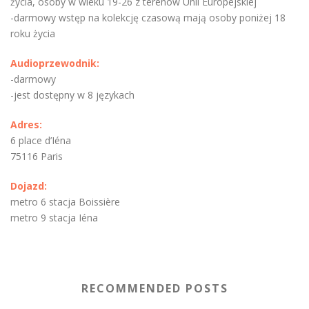
życia, osoby w wieku 19-26 z terenów Unii Europejskiej
-darmowy wstęp na kolekcję czasową mają osoby poniżej 18
roku życia
Audioprzewodnik:
-darmowy
-jest dostępny w 8 językach
Adres:
6 place d’Iéna
75116 Paris
Dojazd:
metro 6 stacja Boissière
metro 9 stacja Iéna
RECOMMENDED POSTS