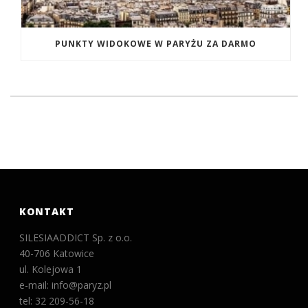
PUNKTY WIDOKOWE W PARYŻU ZA DARMO
KONTAKT
SILESIAADDICT Sp. z o.o.
40-706 Katowice
ul. Kolejowa 1
e-mail: info@paryz.pl
tel: 32 209-56-18