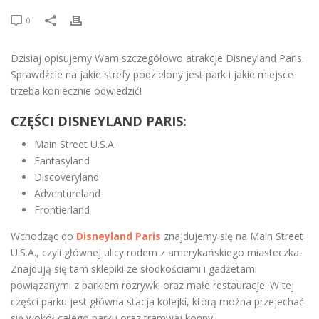
0
Dzisiaj opisujemy Wam szczegółowo atrakcje Disneyland Paris.
Sprawdźcie na jakie strefy podzielony jest park i jakie miejsce
trzeba koniecznie odwiedzić!
CZĘŚCI DISNEYLAND PARIS:
Main Street U.S.A.
Fantasyland
Discoveryland
Adventureland
Frontierland
Wchodząc do
Disneyland Paris
znajdujemy się na Main Street
U.S.A., czyli głównej ulicy rodem z amerykańskiego miasteczka.
Znajdują się tam sklepiki ze słodkościami i gadżetami
powiązanymi z parkiem rozrywki oraz małe restauracje. W tej
części parku jest główna stacja kolejki, którą można przejechać
się wokół całego parku oraz tramwaj konny.