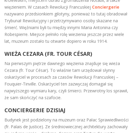
królewskim, miejscem obrad Zgromadzenia Notabli, a także
więzieniem. W czasach Rewolucji Francuskiej
Conciergerie
nazywano przedsionkiem gilotyny, ponieważ to tutaj obradował
Trybunał Rewolucyjny i przetrzymywano osoby skazane na
śmierć. Więźniami byli tu między innymi Maria Antonina czy
Robespierre. Miejsce pełniło rolę wiezienia jeszcze przez wiele
lat, muzeum zostało tu otwarte dopiero w roku 1914.
WIEŻA CEZARA (FR. TOUR CÉSAR)
Na pierwszym piętrze dawnego więzienia znajduje się wieża
Cezara (fr. Tour César). To właśnie tam urzędował słynny
oskarżyciel w procesach za czasów Rewolucji Francuskiej –
Fouquier-Tinville. Oskarżyciel ten zazwyczaj domagał się
najwyższego wymiaru kary, czyli śmierci. Przewrotny los sprawił,
że sam skończyć na szafocie.
CONCIERGERIE DZISIAJ
Budynek jest podzielony na muzeum oraz Pałac Sprawiedliwości
(fr. Palais de Justice). Ze średniowiecznej architektury zachowały