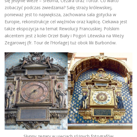
się jedynie wieże – Srebrna, Cezara oraz Tortur. Co warto
zobaczyć podczas zwiedzania? Salę straży królewskiej,
ponieważ jest to największa, zachowana sala gotycka w
Europie, rekonstrukcje cel więźniów oraz kaplicę. Ciekawa jest
także ekspozycja na temat Rewolucji Francuskiej. Polskim
akcentem jest z kolei Orzeł Biały i Pogoń Litewska na Wieży
Zegarowej (fr. Tour de l’Horlage) tuż obok lilii Burbonów.
Słynny zegary w ujęciach różnych fotografów