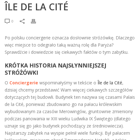
ÎLE DE LA CITÉ
0
Po polsku conciergerie oznacza dosłownie stróżówkę. Dlaczego
więc miejsce to odegrało taką ważną rolę dla Paryża?
Sprawdźcie i dowiedzcie się ciekawych faktów o tym zabytku.
KRÓTKA HISTORIA NAJSŁYNNIEJSZEJ
STRÓŻÓWKI
O
Conciergerie
wspominałyśmy w tekście o
Île de la Cité
,
dzisiaj chcemy przedstawić Wam więcej ciekawych szczegółów
dotyczących tej budowli. Budynek ten nazywa się czasami Palais
de la Cité, ponieważ zbudowano go na pałacu królewskim
wybudowanym za czasów Merowingów, gruntownie zmieniony
podczas panowania w XIII wieku Ludwika IX Świętego (dlatego
uznaje się go jako budynek pochodzący ze średniowiecza).
Najstarszy zabytek na wyspie pełnił wiele funkcji. Był pałacem