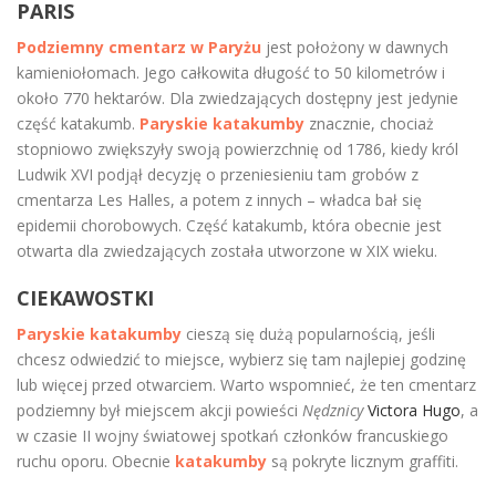
PARIS
Podziemny cmentarz w Paryżu
jest położony w dawnych
kamieniołomach. Jego całkowita długość to 50 kilometrów i
około 770 hektarów. Dla zwiedzających dostępny jest jedynie
część katakumb.
Paryskie katakumby
znacznie, chociaż
stopniowo zwiększyły swoją powierzchnię od 1786, kiedy król
Ludwik XVI podjął decyzję o przeniesieniu tam grobów z
cmentarza Les Halles, a potem z innych – władca bał się
epidemii chorobowych. Część katakumb, która obecnie jest
otwarta dla zwiedzających została utworzone w XIX wieku.
CIEKAWOSTKI
Paryskie katakumby
cieszą się dużą popularnością, jeśli
chcesz odwiedzić to miejsce, wybierz się tam najlepiej godzinę
lub więcej przed otwarciem. Warto wspomnieć, że ten cmentarz
podziemny był miejscem akcji powieści
Nędznicy
Victora Hugo
, a
w czasie II wojny światowej spotkań członków francuskiego
ruchu oporu. Obecnie
katakumby
są pokryte licznym graffiti.