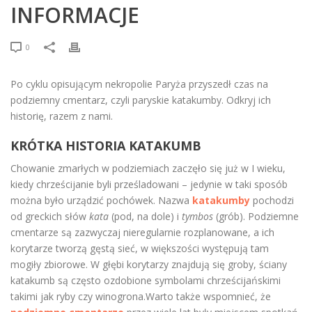
INFORMACJE
0
Po cyklu opisującym nekropolie Paryża przyszedł czas na
podziemny cmentarz, czyli paryskie katakumby. Odkryj ich
historię, razem z nami.
KRÓTKA HISTORIA KATAKUMB
Chowanie zmarłych w podziemiach zaczęło się już w I wieku,
kiedy chrześcijanie byli prześladowani – jedynie w taki sposób
można było urządzić pochówek. Nazwa
katakumby
pochodzi
od greckich słów
kata
(pod, na dole) i
tymbos
(grób). Podziemne
cmentarze są zazwyczaj nieregularnie rozplanowane, a ich
korytarze tworzą gęstą sieć, w większości występują tam
mogiły zbiorowe. W głębi korytarzy znajdują się groby, ściany
katakumb są często ozdobione symbolami chrześcijańskimi
takimi jak ryby czy winogrona.Warto także wspomnieć, że