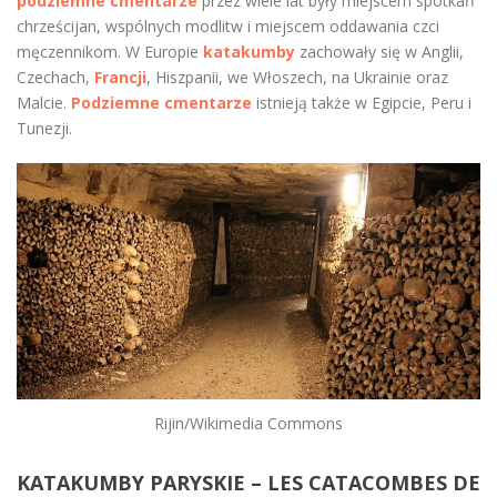
podziemne cmentarze
przez wiele lat były miejscem spotkań
chrześcijan, wspólnych modlitw i miejscem oddawania czci
męczennikom. W Europie
katakumby
zachowały się w Anglii,
Czechach,
Francji
, Hiszpanii, we Włoszech, na Ukrainie oraz
Malcie.
Podziemne cmentarze
istnieją także w Egipcie, Peru i
Tunezji.
Rijin/Wikimedia Commons
KATAKUMBY PARYSKIE – LES CATACOMBES DE