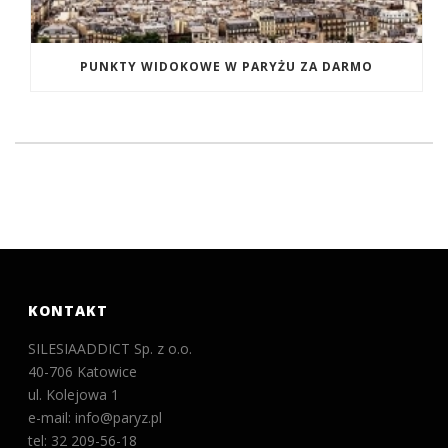
PUNKTY WIDOKOWE W PARYŻU ZA DARMO
KONTAKT
SILESIAADDICT Sp. z o.o.
40-706 Katowice
ul. Kolejowa 1
e-mail: info@paryz.pl
tel: 32 209-56-18