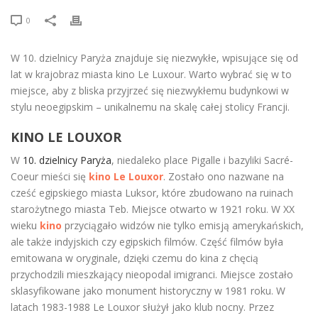
0
W 10. dzielnicy Paryża znajduje się niezwykłe, wpisujące się od
lat w krajobraz miasta kino Le Luxour. Warto wybrać się w to
miejsce, aby z bliska przyjrzeć się niezwykłemu budynkowi w
stylu neoegipskim – unikalnemu na skalę całej stolicy Francji.
KINO LE LOUXOR
W
10. dzielnicy Paryża
, niedaleko place Pigalle i bazyliki Sacré-
Coeur mieści się
kino Le Louxor
. Zostało ono nazwane na
cześć egipskiego miasta Luksor, które zbudowano na ruinach
starożytnego miasta Teb. Miejsce otwarto w 1921 roku. W XX
wieku
kino
przyciągało widzów nie tylko emisją amerykańskich,
ale także indyjskich czy egipskich filmów. Część filmów była
emitowana w oryginale, dzięki czemu do kina z chęcią
przychodzili mieszkający nieopodal imigranci. Miejsce zostało
sklasyfikowane jako monument historyczny w 1981 roku. W
latach 1983-1988 Le Louxor służył jako klub nocny. Przez