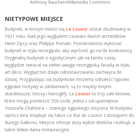
Anthony Rauchen/Wikimedia Commons
NIETYPOWE MIEJSCE
Budynek, w którym mieści się
Le Louxor
został zbudowany w
1921 roku. Nad jego wyglądem czuwało dwóch architektów
Henri Zipcy oraz Philippe Pumain. Postanowiono wykonać
budynek w stylu neoegipski, aby wyróżnić go na tle konkurencji.
Oryginalny budynek o egzotycznym jak na tamte czasy
wyglądzie zwracał na siebie uwagę neoegipską fasadą w stylu
art déco. Wygląd ten dzięki odrestaurowaniu zachwyca do
dzisiaj. Przyglądając się budynkowi możemy odnaleźć typowo
egipskie motywy w zdobieniach, są to między innymi
skarabeusze, lotosy i hieroglify. Le
Louxor
to trzy sale kinowe,
które mogą pomieścić 556 osób. Jedna z sal upamiętnia
Youssefa Chahine’a – znanego egipskiego reżysera. W budynku
oprócz kina znajduje się także Le Bar du Louxor z dostępem do
dużego balkonu. Miejsce oferuje duży wybór drinków i koktajli, a
także lekkie dania restauracyjne.