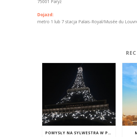
75001 Paryż
Dojazd:
metro 1 lub 7 stacja Palais-Royal/Musée du Louvr
RE
POMYSŁY NA SYLWESTRA W PARYŻU: TOP 5 PROPOZYCJI