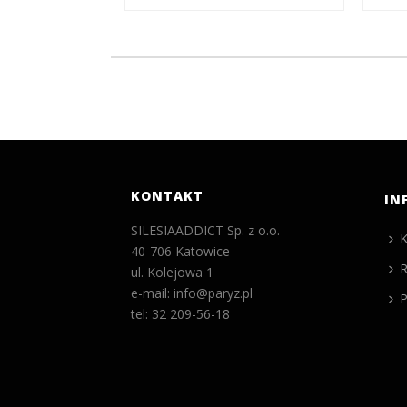
KONTAKT
IN
SILESIAADDICT Sp. z o.o.
K
40-706 Katowice
R
ul. Kolejowa 1
e-mail: info@paryz.pl
P
tel: 32 209-56-18