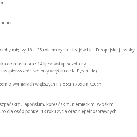
la
rudnia.
soby między 18 a 25 rokiem życia z krajów Unii Europejskiej, osoby
nika do marca oraz 14 lipca wstęp bezpłatny
s (pierwszeństwo przy wejściu de la Pyramide)
em o wymiarach większych niż 55cm x35cm x20cm.
hiszpańskim, japońskim, koreańskim, niemieckim, włoskim
euro dla osób poniżej 18 roku życia oraz niepełnosprawnych