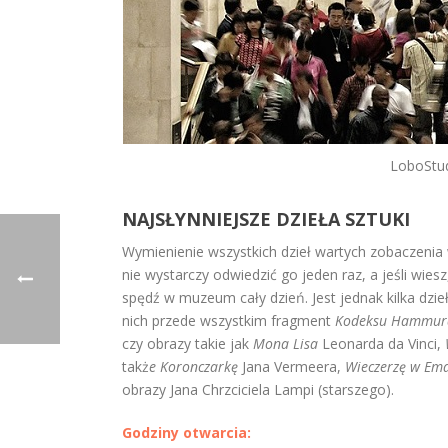
LoboStu
NAJSŁYNNIEJSZE DZIEŁA SZTUKI
Wymienienie wszystkich dzieł wartych zobaczeni
nie wystarczy odwiedzić go jeden raz, a jeśli wiesz
spędź w muzeum cały dzień. Jest jednak kilka dzie
nich przede wszystkim fragment
Kodeksu Hammur
czy obrazy takie jak
Mona Lisa
Leonarda da Vinci,
takż
e Koronczarkę
Jana Vermeera,
Wieczerzę w Em
obrazy Jana Chrzciciela Lampi (starszego).
Godziny otwarcia: