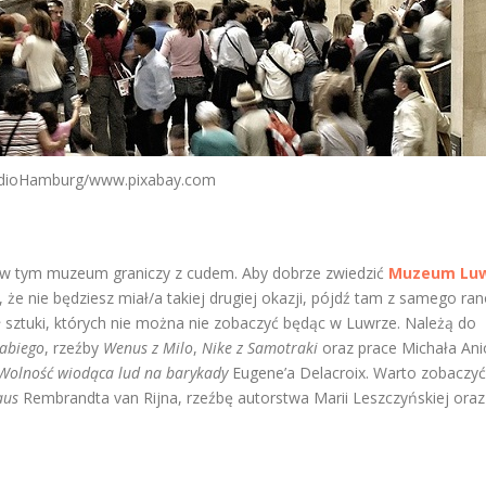
dioHamburg/www.pixabay.com
a w tym muzeum graniczy z cudem. Aby dobrze zwiedzić
Muzeum Lu
, że nie będziesz miał/a takiej drugiej okazji, pójdź tam z samego ran
ł sztuki, których nie można nie zobaczyć będąc w Luwrze. Należą do
abiego
, rzeźby
Wenus z Milo
,
Nike z Samotraki
oraz prace Michała Ani
Wolność wiodąca lud na barykady
Eugene’a Delacroix. Warto zobaczyć
aus
Rembrandta van Rijna, rzeźbę autorstwa Marii Leszczyńskiej oraz