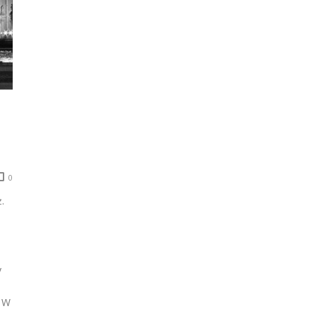
0
.
y
. W