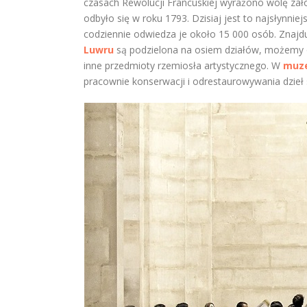
czasach Rewolucji Francuskiej wyrażono wolę za
odbyło się w roku 1793. Dzisiaj jest to najsłynnie
codziennie odwiedza je około 15 000 osób. Znajduj
Luwru
są podzielona na osiem działów, możemy og
inne przedmioty rzemiosła artystycznego. W
muz
pracownie konserwacji i odrestaurowywania dzieł s