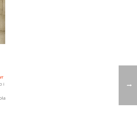
wr
o i
oła