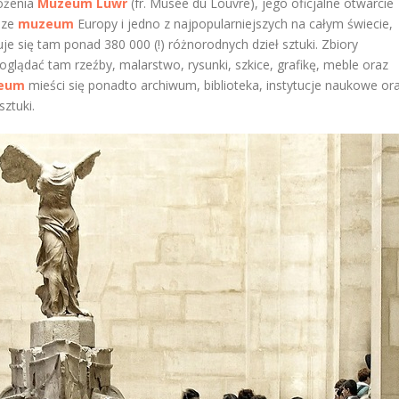
łożenia
Muzeum Luwr
(fr. Musée du Louvre), jego oficjalne otwarcie
jsze
muzeum
Europy i jedno z najpopularniejszych na całym świecie,
e się tam ponad 380 000 (!) różnorodnych dzieł sztuki. Zbiory
lądać tam rzeźby, malarstwo, rysunki, szkice, grafikę, meble oraz
eum
mieści się ponadto archiwum, biblioteka, instytucje naukowe or
ztuki.