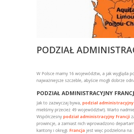
PODZIAŁ ADMINISTRA
W Polsce mamy 16 województw, a jak wygląda podz
najważniejsze szczeble, abyście mogli dobrze odna
PODZIAŁ ADMINISTRACYJNY FRANCJI
Jak to zazwyczaj bywa,
podział administracyjny 
mieliśmy przecież 49 województw!). Warto nadmieni
Współczesny
podział administracyjny Francji
za
prowincje, a zamiast nich wprowadzono departame
kantony i okręgi.
Francja
jest więc podzielona na: 