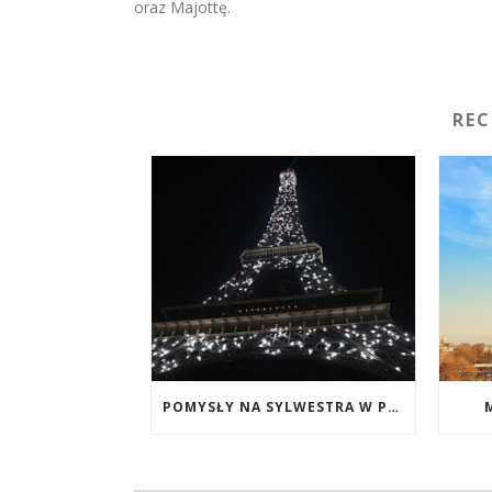
oraz Majottę.
RE
POMYSŁY NA SYLWESTRA W PARYŻU: TOP 5 PROPOZYCJI