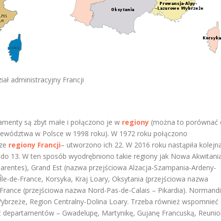
iał administracyjny Francji
tamenty są zbyt małe i połączono je w
regiony
(można to porównać 
jewództwa w Polsce w 1998 roku). W 1972 roku połączono
ze
regiony Francji
– utworzono ich 22. W 2016 roku nastąpiła kolejn
 do 13. W ten sposób wyodrębniono takie regiony jak Nowa Akwitani
arentes), Grand Est (nazwa przejściowa Alzacja-Szampania-Ardeny-
Île-de-France, Korsyka, Kraj Loary, Oksytania (przejściowa nazwa
France (przejściowa nazwa Nord-Pas-de-Calais – Pikardia). Normandi
brzeże, Region Centralny-Dolina Loary. Trzeba również wspomnieć
ęć departamentów – Gwadelupę, Martynikę, Gujanę Francuską, Reuni