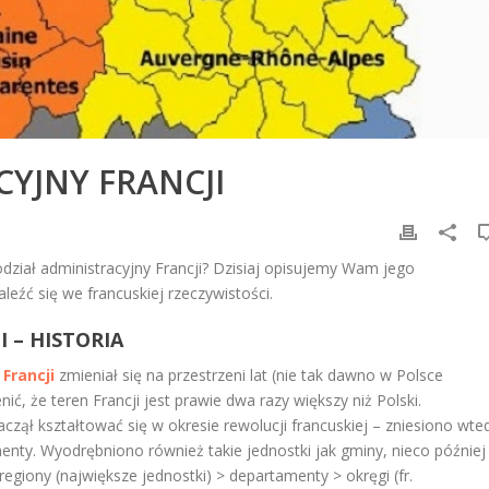
CYJNY FRANCJI
iał administracyjny Francji? Dzisiaj opisujemy Wam jego
leźć się we francuskiej rzeczywistości.
 – HISTORIA
Francji
zmieniał się na przestrzeni lat (nie tak dawno w Polsce
ć, że teren Francji jest prawie dwa razy większy niż Polski.
czął kształtować się w okresie rewolucji francuskiej – zniesiono wte
nty. Wyodrębniono również takie jednostki jak gminy, nieco później
regiony (największe jednostki) > departamenty > okręgi (fr.