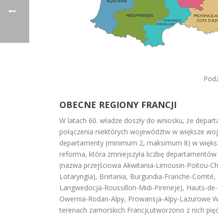
Podz
OBECNE REGIONY FRANCJI
W latach 60. władze doszły do wniosku, że depar
połączenia niektórych województw w większe wo
departamenty (minimum 2, maksimum 8) w więks
reforma, która zmniejszyła liczbę departamentów
(nazwa przejściowa Akwitania-Limousin-Poitou-Ch
Lotaryngia), Bretania, Burgundia-Franche-Comté, 
Langwedocja-Roussillon-Midi-Pireneje), Hauts-de-
Owernia-Rodan-Alpy, Prowansja-Alpy-Lazurowe Wy
terenach zamorskich Francji,utworzono z nich pi