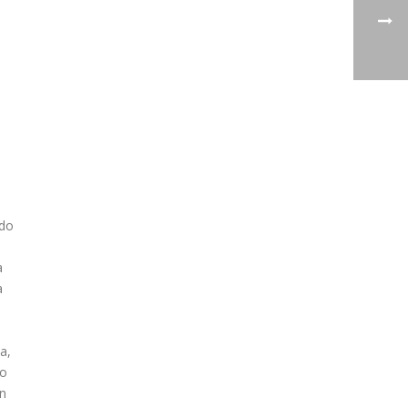
do
a
a
a,
 o
on