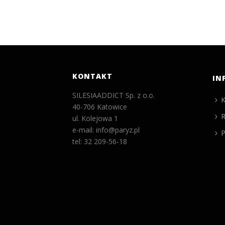
KONTAKT
IN
SILESIAADDICT Sp. z o.o.
K
40-706 Katowice
R
ul. Kolejowa 1
e-mail: info@paryz.pl
P
tel: 32 209-56-18