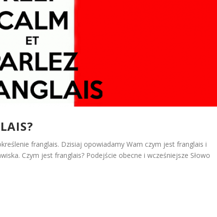
LAIS?
reślenie franglais. Dzisiaj opowiadamy Wam czym jest franglais i
iska. Czym jest franglais? Podejście obecne i wcześniejsze Słowo