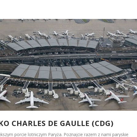
KO CHARLES DE GAULLE (CDG)
szym porcie lotniczym Paryża. Poznajcie razem z nami paryskie