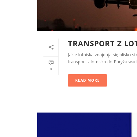
TRANSPORT Z LO
Jakie lotniska znajdują się blisko s
transport z lotniska do Paryża wart
0
READ MORE