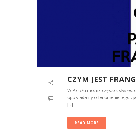
CZYM JEST FRANG
W Paryżu można często usłyszeć ok
opowiadamy o fenomenie tego zjaw
[...]
0
READ MORE