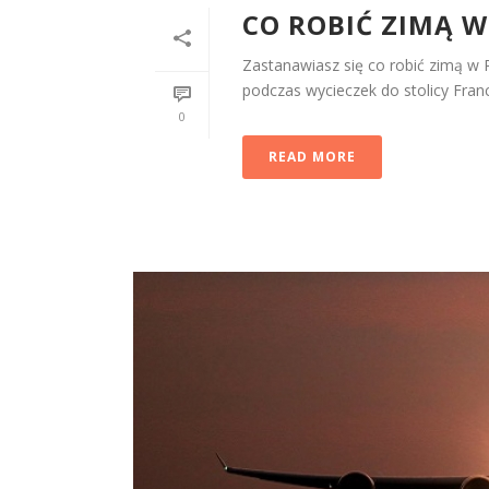
CO ROBIĆ ZIMĄ W
Zastanawiasz się co robić zimą w 
podczas wycieczek do stolicy Francji
0
READ MORE