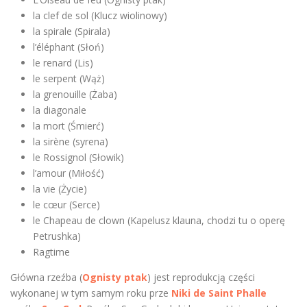
la clef de sol (Klucz wiolinowy)
la spirale (Spirala)
l’éléphant (Słoń)
le renard (Lis)
le serpent (Wąż)
la grenouille (Żaba)
la diagonale
la mort (Śmierć)
la sirène (syrena)
le Rossignol (Słowik)
l’amour (Miłość)
la vie (Życie)
le cœur (Serce)
le Chapeau de clown (Kapelusz klauna, chodzi tu o operę
Petrushka)
Ragtime
Główna rzeźba (
Ognisty ptak
) jest reprodukcją części
wykonanej w tym samym roku prze
Niki de Saint Phalle