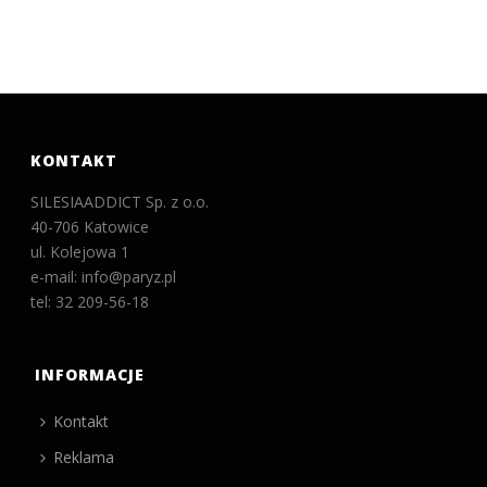
KONTAKT
SILESIAADDICT Sp. z o.o.
40-706 Katowice
ul. Kolejowa 1
e-mail: info@paryz.pl
tel: 32 209-56-18
INFORMACJE
Kontakt
Reklama