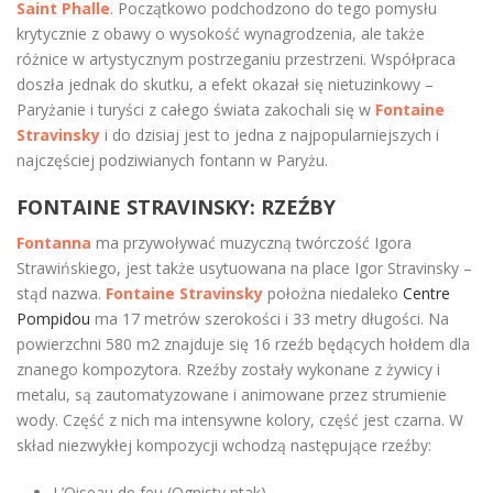
Saint Phalle
. Początkowo podchodzono do tego pomysłu
krytycznie z obawy o wysokość wynagrodzenia, ale także
różnice w artystycznym postrzeganiu przestrzeni. Współpraca
doszła jednak do skutku, a efekt okazał się nietuzinkowy –
Paryżanie i turyści z całego świata zakochali się w
Fontaine
Stravinsky
i do dzisiaj jest to jedna z najpopularniejszych i
najczęściej podziwianych fontann w Paryżu.
FONTAINE STRAVINSKY: RZEŹBY
Fontanna
ma przywoływać muzyczną twórczość Igora
Strawińskiego, jest także usytuowana na place Igor Stravinsky –
stąd nazwa.
Fontaine Stravinsky
położna niedaleko
Centre
Pompidou
ma 17 metrów szerokości i 33 metry długości. Na
powierzchni 580 m2 znajduje się 16 rzeźb będących hołdem dla
znanego kompozytora. Rzeźby zostały wykonane z żywicy i
metalu, są zautomatyzowane i animowane przez strumienie
wody. Część z nich ma intensywne kolory, część jest czarna. W
skład niezwykłej kompozycji wchodzą następujące rzeźby:
L’Oiseau de feu (Ognisty ptak)