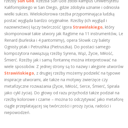
rzeźby
Sun God
. Rzeźba Sun God zdobi kampus Uniwersytetu
Kalifornijskiego w San Diego, gdzie zdobyła uznanie i odniosła
wielki sukces. Wielokolorowa rzeźba przypominająca ludzką
postać wygląda bardzo oryginalnie. Rzeźby (ich wygląd i
nazewnictwo) łączy twórczość Igora
Strawińskiego
, który
skomponował takie utwory jak Ragtime na 11 instrumentów, Le
Renard (burleska i 4 pantomimy), opera Słowik czy balety
Ognisty ptak i Petrushka (Pietruszka). Do postaci samego
kompozytora nawiązują rzeźby Syrena, Wąż, Życie, Miłość,
Śmierć. Rzeźby jak i samą fontannę można interpretować na
wiele sposobów. Z jednej strony są to nazwy i alegorie utworów
Strawińskiego
, z drugiej rzeźby możemy podzielić na typowe
inspiracje utworami, ale także na motywy zwierzęce czy
metafizyczne rozważania (Życie, Miłość, Serce, Śmierć, Spirala
jako cykl życia). Do głowy od razu przychodzi także podział na
rzeźby kolorowe i czarne – można to odczytywać jako metaforę
ciągle przeplatającej się twórczości i prozy życia, radości i
niepowodzeń.