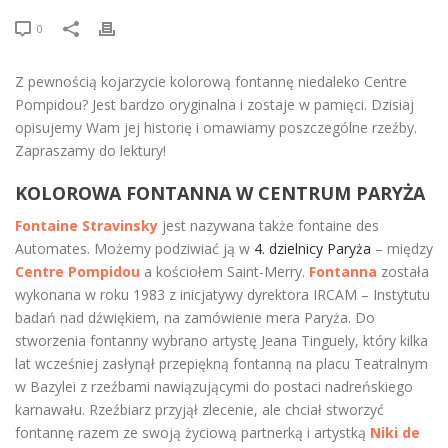
0
Z pewnością kojarzycie kolorową fontannę niedaleko Centre
Pompidou? Jest bardzo oryginalna i zostaje w pamięci. Dzisiaj
opisujemy Wam jej historię i omawiamy poszczególne rzeźby.
Zapraszamy do lektury!
KOLOROWA FONTANNA W CENTRUM PARYŻA
Fontaine Stravinsky
jest nazywana także fontaine des
Automates. Możemy podziwiać ją w
4. dzielnicy Paryża
– między
Centre Pompidou
a kościołem Saint-Merry.
Fontanna
została
wykonana w roku 1983 z inicjatywy dyrektora IRCAM – Instytutu
badań nad dźwiękiem, na zamówienie mera Paryża. Do
stworzenia fontanny wybrano artystę Jeana Tinguely, który kilka
lat wcześniej zasłynął przepiękną fontanną na placu Teatralnym
w Bazylei z rzeźbami nawiązującymi do postaci nadreńskiego
karnawału. Rzeźbiarz przyjął zlecenie, ale chciał stworzyć
fontannę razem ze swoją życiową partnerką i artystką
Niki de