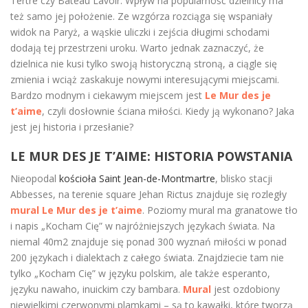
Tertre czy Bateau Lavoir. Wpływ na popularność dzielnicy ma
też samo jej położenie. Ze wzgórza rozciąga się wspaniały
widok na Paryż, a wąskie uliczki i zejścia długimi schodami
dodają tej przestrzeni uroku. Warto jednak zaznaczyć, że
dzielnica nie kusi tylko swoją historyczną stroną, a ciągle się
zmienia i wciąż zaskakuje nowymi interesującymi miejscami.
Bardzo modnym i ciekawym miejscem jest
Le Mur des je
t’aime
, czyli dosłownie ściana miłości. Kiedy ją wykonano? Jaka
jest jej historia i przesłanie?
LE MUR DES JE T’AIME: HISTORIA POWSTANIA
Nieopodal
kościoła Saint Jean-de-Montmartre
, blisko stacji
Abbesses, na terenie square Jehan Rictus znajduje się rozległy
mural Le Mur des je t’aime
. Poziomy mural ma granatowe tło
i napis „Kocham Cię” w najróżniejszych językach świata. Na
niemal 40m2 znajduje się ponad 300 wyznań miłości w ponad
200 językach i dialektach z całego świata. Znajdziecie tam nie
tylko „Kocham Cię” w języku polskim, ale także esperanto,
języku nawaho, inuickim czy bambara.
Mural
jest ozdobiony
niewielkimi czerwonymi plamkami – są to kawałki, które tworzą