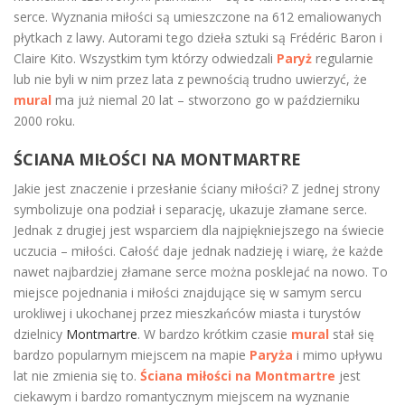
serce. Wyznania miłości są umieszczone na 612 emaliowanych
płytkach z lawy. Autorami tego dzieła sztuki są Frédéric Baron i
Claire Kito. Wszystkim tym którzy odwiedzali
Paryż
regularnie
lub nie byli w nim przez lata z pewnością trudno uwierzyć, że
mural
ma już niemal 20 lat – stworzono go w październiku
2000 roku.
ŚCIANA MIŁOŚCI NA MONTMARTRE
Jakie jest znaczenie i przesłanie ściany miłości? Z jednej strony
symbolizuje ona podział i separację, ukazuje złamane serce.
Jednak z drugiej jest wsparciem dla najpiękniejszego na świecie
uczucia – miłości. Całość daje jednak nadzieję i wiarę, że każde
nawet najbardziej złamane serce można posklejać na nowo. To
miejsce pojednania i miłości znajdujące się w samym sercu
urokliwej i ukochanej przez mieszkańców miasta i turystów
dzielnicy
Montmartre
. W bardzo krótkim czasie
mural
stał się
bardzo popularnym miejscem na mapie
Paryża
i mimo upływu
lat nie zmienia się to.
Ściana miłości na Montmartre
jest
ciekawym i bardzo romantycznym miejscem na wyznanie