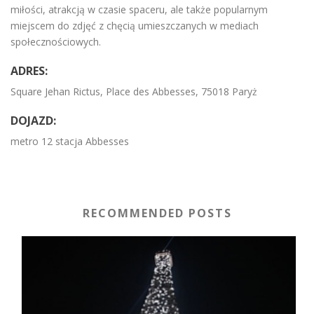
miłości, atrakcją w czasie spaceru, ale także popularnym
miejscem do zdjęć z chęcią umieszczanych w mediach
społecznościowych.
ADRES:
Square Jehan Rictus, Place des Abbesses, 75018 Paryż
DOJAZD:
metro 12 stacja Abbesses
RECOMMENDED POSTS