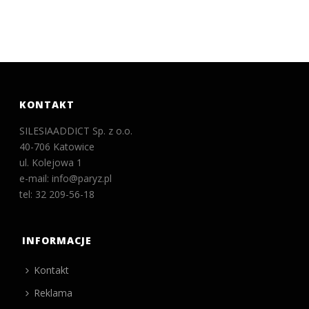
KONTAKT
SILESIAADDICT Sp. z o.o.
40-706 Katowice
ul. Kolejowa 1
e-mail: info@paryz.pl
tel: 32 209-56-18
INFORMACJE
Kontakt
Reklama