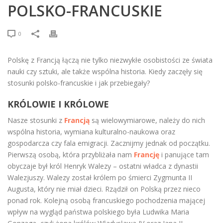
POLSKO-FRANCUSKIE
0
Polskę z Francją łączą nie tylko niezwykłe osobistości ze świata
nauki czy sztuki, ale także wspólna historia. Kiedy zaczęły się
stosunki polsko-francuskie i jak przebiegały?
KRÓLOWIE I KRÓLOWE
Nasze stosunki z
Francją
są wielowymiarowe, należy do nich
wspólna historia, wymiana kulturalno-naukowa oraz
gospodarcza czy fala emigracji. Zacznijmy jednak od początku.
Pierwszą osobą, która przybliżała nam
Francję
i panujące tam
obyczaje był król Henryk Walezy – ostatni władca z dynastii
Walezjuszy. Walezy został królem po śmierci Zygmunta II
Augusta, który nie miał dzieci. Rządził on Polską przez nieco
ponad rok. Kolejną osobą francuskiego pochodzenia mającej
wpływ na wygląd państwa polskiego była Ludwika Maria