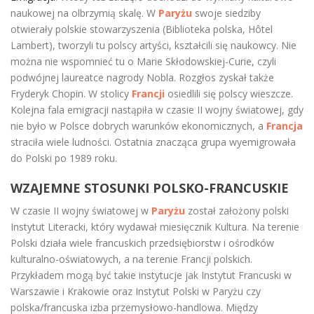
naukowej na olbrzymią skalę. W
Paryżu
swoje siedziby
otwierały polskie stowarzyszenia (Biblioteka polska, Hôtel
Lambert), tworzyli tu polscy artyści, kształcili się naukowcy. Nie
można nie wspomnieć tu o Marie Skłodowskiej-Curie, czyli
podwójnej laureatce nagrody Nobla. Rozgłos zyskał także
Fryderyk Chopin. W stolicy
Francji
osiedlili się polscy wieszcze.
Kolejna fala emigracji nastąpiła w czasie II wojny światowej, gdy
nie było w Polsce dobrych warunków ekonomicznych, a
Francja
straciła wiele ludności. Ostatnia znacząca grupa wyemigrowała
do Polski po 1989 roku.
WZAJEMNE STOSUNKI POLSKO-FRANCUSKIE
W czasie II wojny światowej w
Paryżu
został założony polski
Instytut Literacki, który wydawał miesięcznik Kultura. Na terenie
Polski działa wiele francuskich przedsiębiorstw i ośrodków
kulturalno-oświatowych, a na terenie Francji polskich.
Przykładem mogą być takie instytucje jak Instytut Francuski w
Warszawie i Krakowie oraz Instytut Polski w Paryżu czy
polska/francuska izba przemysłowo-handlowa. Między