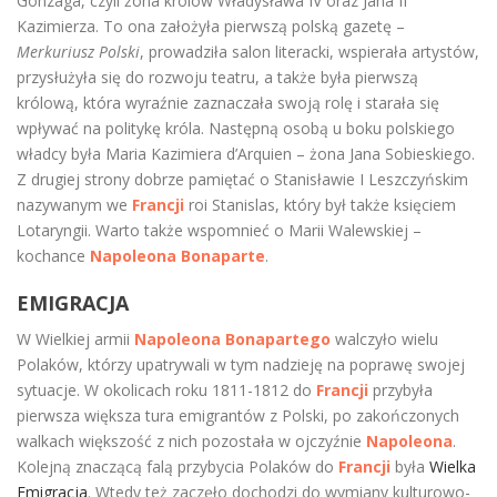
Gonzaga, czyli żona królów Władysława IV oraz Jana II
Kazimierza. To ona założyła pierwszą polską gazetę –
Merkuriusz Polski
, prowadziła salon literacki, wspierała artystów,
przysłużyła się do rozwoju teatru, a także była pierwszą
królową, która wyraźnie zaznaczała swoją rolę i starała się
wpływać na politykę króla. Następną osobą u boku polskiego
władcy była Maria Kazimiera d’Arquien – żona Jana Sobieskiego.
Z drugiej strony dobrze pamiętać o Stanisławie I Leszczyńskim
nazywanym we
Francji
roi Stanislas, który był także księciem
Lotaryngii. Warto także wspomnieć o Marii Walewskiej –
kochance
Napoleona Bonaparte
.
EMIGRACJA
W Wielkiej armii
Napoleona Bonapartego
walczyło wielu
Polaków, którzy upatrywali w tym nadzieję na poprawę swojej
sytuacje. W okolicach roku 1811-1812 do
Francji
przybyła
pierwsza większa tura emigrantów z Polski, po zakończonych
walkach większość z nich pozostała w ojczyźnie
Napoleona
.
Kolejną znaczącą falą przybycia Polaków do
Francji
była
Wielka
Emigracja
. Wtedy też zaczęło dochodzi do wymiany kulturowo-